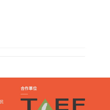
合作單位
民