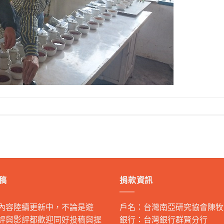
稿
捐款資訊
內容陸續更新中，不論是遊
戶名：台灣南亞研究協會陳牧
評與影評都歡迎同好投稿與提
銀行：台灣銀行群賢分行