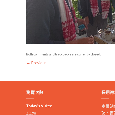
Both comments and trackbacks are currently closed.
←
Previous
瀏覽次數
長期徵
Today's Visits:
本網站
記、書
4,478