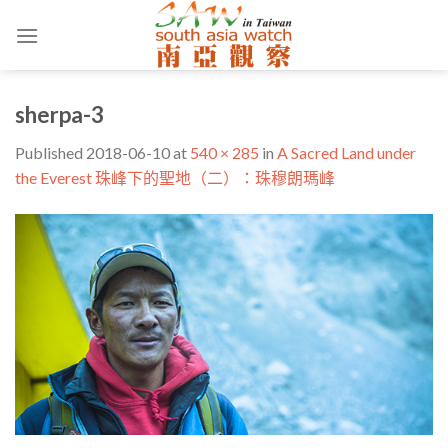
Skip
to
content
sherpa-3
Published
2018-06-10
at
540 × 285
in
A Sacred Land under
the Everest 珠峰下的聖地（二）：珠穆朗瑪峰