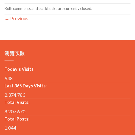
Both comments and trackbacks are currently closed.
←
Previous
瀏覽次數
Today's Visits:
938
Last 365 Days Visits:
2,374,783
Total Visits:
8,207,670
Total Posts:
1,044