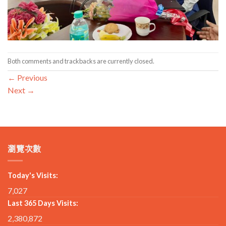
Both comments and trackbacks are currently closed.
←
Previous
Next
→
瀏覽次數
Today's Visits:
7,027
Last 365 Days Visits:
2,380,872