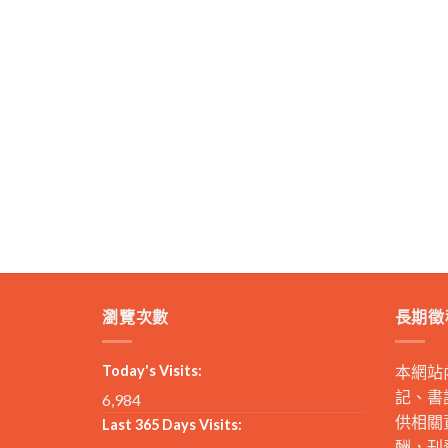
瀏覽次數
長期徵
Today's Visits:
本網站
記、書
6,984
供相關
Last 365 Days Visits:
酬，刊