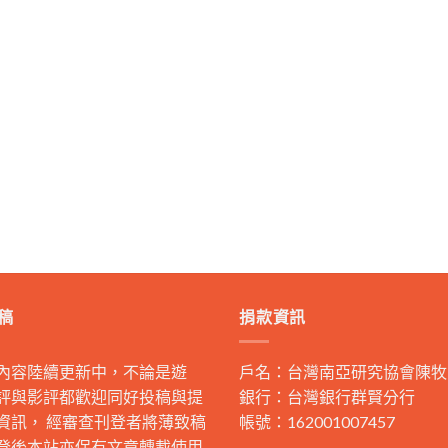
稿
捐款資訊
內容陸續更新中，不論是遊
戶名：台灣南亞研究協會陳牧
評與影評都歡迎同好投稿與提
銀行：台灣銀行群賢分行
資訊， 經審查刊登者將薄致稿
帳號：162001007457
登後本站亦保有文章轉載使用