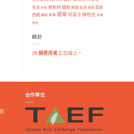
穆斯林
緬甸
毛派
莫迪
美國
能源
科技
英國
選舉
阿富汗
陳牧民
西藏
講座
軍事
馬爾
地夫
統計
25 個使用者
正在線上。
合作單位
民