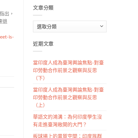
文章分類
導指出，
速退
文
章
eet-is-
分
近期文章
類
當印度人成為臺灣輿論焦點-對臺
印勞動合作前景之觀察與反思
（下）
當印度人成為臺灣輿論焦點-對臺
印勞動合作前景之觀察與反思
（上）
華語文的鴻溝：為何印度學生沒
有走進臺灣敞開的大門？
板球場上的異質空間：印度族群