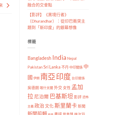
融合的交會點
來
【影評】《黑境行者》
（Dhurandhar）：從印巴衝突主
題到「新印度」的銀幕想像
標籤
India
Bangladesh
Nepal
中
Sri Lanka
Pakistan
不丹
中印關係
南亞
印度
國
伊朗
台印關係
孟加
外交
女性
吳德朗
喀什米爾
拉
巴基斯坦
尼泊爾
影評
恐怖
斯里蘭卡
政治
文化
新聞
主義
新聞剪輯
書評
曾育慧
林汝羽
旅遊