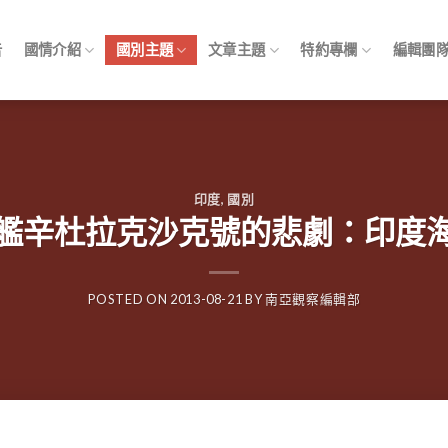
告
國情介紹
國別主題
文章主題
特約專欄
編輯團
印度
,
國別
艦辛杜拉克沙克號的悲劇：印度
POSTED ON
2013-08-21
BY
南亞觀察編輯部