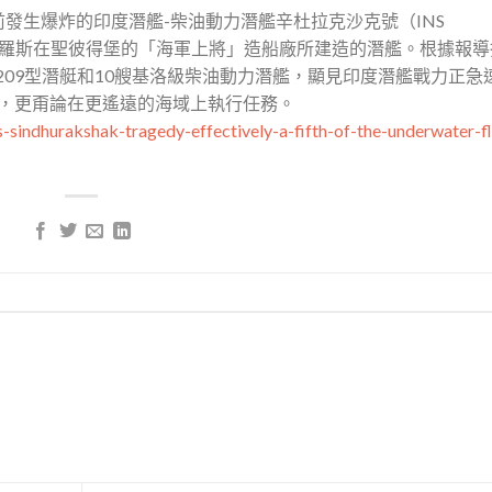
日前發生爆炸的印度潛艦-柴油動力潛艦辛杜拉克沙克號（INS
購協議，俄羅斯在聖彼得堡的「海軍上將」造船廠所建造的潛艦。根據報
209型潛艇和10艘基洛級柴油動力潛艦，顯見印度潛艦戰力正急
線，更甭論在更遙遠的海域上執行任務。
sindhurakshak-tragedy-effectively-a-fifth-of-the-underwater-fl