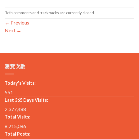
Both comments and trackbacks are currently closed.
←
Previous
Next
→
瀏覽次數
Today's Visits:
551
Last 365 Days Visits:
2,377,488
Total Visits:
8,215,086
Total Posts: