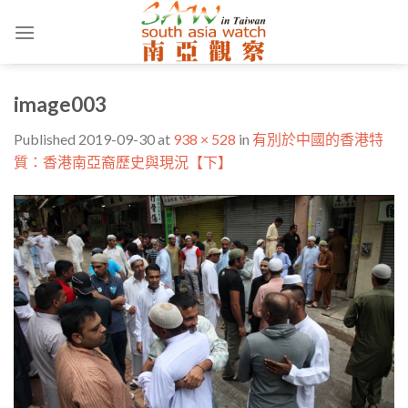
Skip
to
content
image003
Published
2019-09-30
at
938 × 528
in
有別於中國的香港特
質：香港南亞裔歷史與現況【下】