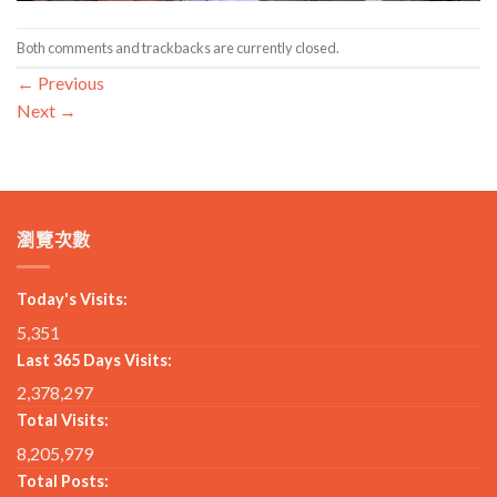
Both comments and trackbacks are currently closed.
←
Previous
Next
→
瀏覽次數
Today's Visits:
5,351
Last 365 Days Visits:
2,378,297
Total Visits:
8,205,979
Total Posts: