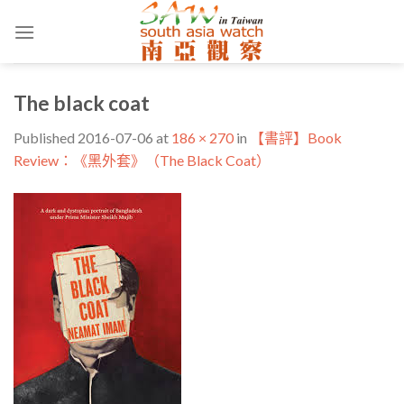
Skip
to
content
The black coat
Published
2016-07-06
at
186 × 270
in
【書評】Book
Review：《黑外套》（The Black Coat）