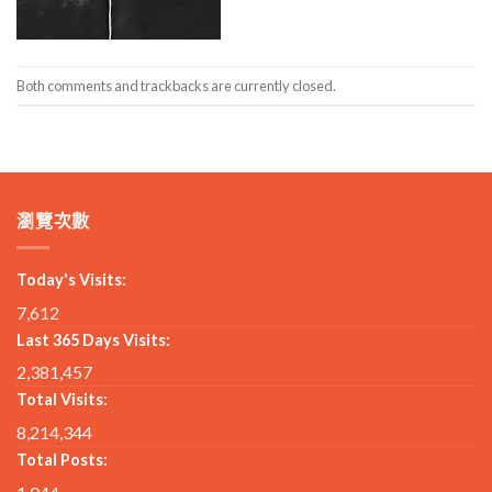
Both comments and trackbacks are currently closed.
瀏覽次數
Today's Visits:
7,612
Last 365 Days Visits:
2,381,457
Total Visits:
8,214,344
Total Posts: