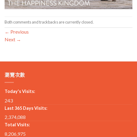
Both comments and trackbacks are currently closed.
←
Previous
Next
→
瀏覽次數
Today's Visits:
243
Last 365 Days Visits:
2,374,088
Total Visits:
8,206,975