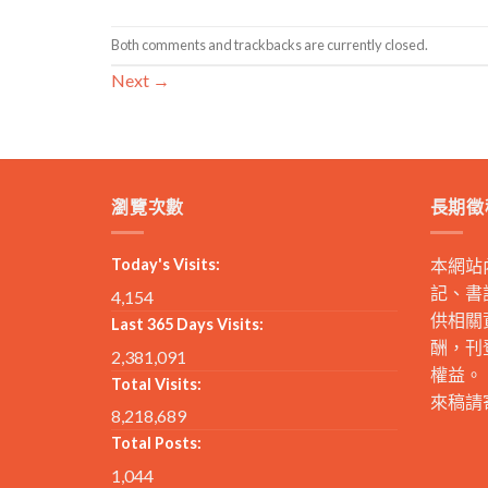
Both comments and trackbacks are currently closed.
Next
→
瀏覽次數
長期徵
Today's Visits:
本網站
記、書
4,154
供相關
Last 365 Days Visits:
酬，刊
2,381,091
權益。
Total Visits:
來稿請
8,218,689
Total Posts:
1,044