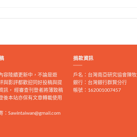
稿
捐款資訊
內容陸續更新中，不論是遊
戶名：台灣南亞研究協會陳牧
評與影評都歡迎同好投稿與提
銀行：台灣銀行群賢分行
資訊， 經審查刊登者將薄致稿
帳號：162001007457
登後本站亦保有文章轉載使用
寄：
Sawintaiwan@gmail.com