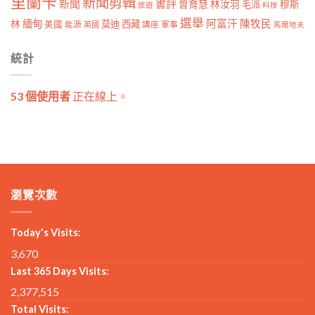
里蘭卡
新聞剪輯
新聞
書評
曾育慧
林汝羽
穆斯
毛派
旅遊
科技
選舉
林
緬甸
阿富汗
陳牧民
莫迪
西藏
美國
能源
講座
軍事
英國
馬爾地夫
統計
53 個使用者
正在線上。
瀏覽次數
Today's Visits:
3,670
Last 365 Days Visits:
2,377,515
Total Visits: