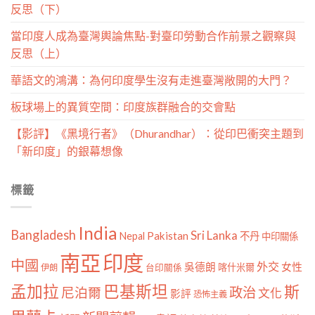
反思（下）
當印度人成為臺灣輿論焦點-對臺印勞動合作前景之觀察與
反思（上）
華語文的鴻溝：為何印度學生沒有走進臺灣敞開的大門？
板球場上的異質空間：印度族群融合的交會點
【影評】《黑境行者》（Dhurandhar）：從印巴衝突主題到
「新印度」的銀幕想像
標籤
India
Bangladesh
Sri Lanka
Pakistan
Nepal
不丹
中印關係
南亞
印度
中國
外交
女性
吳德朗
喀什米爾
伊朗
台印關係
孟加拉
巴基斯坦
斯
政治
尼泊爾
文化
影評
恐怖主義