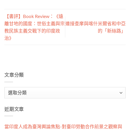
【書評】Book Review：《遠
離甘地的國度：世俗主義與宗
連接查摩與喀什米爾省和中亞
教民族主義交戰下的印度政
的「新絲路」
治》
文章分類
文
章
分
近期文章
類
當印度人成為臺灣輿論焦點-對臺印勞動合作前景之觀察與