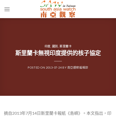
Skip
to
content
印度
,
國別
,
斯里蘭卡
斯里蘭卡無視印度提供的核子協定
POSTED ON
2013-07-24
BY
南亞觀察編輯部
摘自2013年7月14日斯里蘭卡報紙《島嶼》。本文指出，印