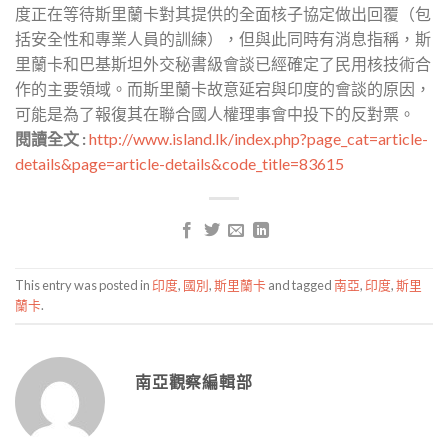
度正在等待斯里蘭卡對其提供的全面核子協定做出回覆（包
括安全性和專業人員的訓練），但與此同時有消息指稱，斯
里蘭卡和巴基斯坦外交秘書級會談已經確定了民用核技術合
作的主要領域。而斯里蘭卡故意延宕與印度的會談的原因，
可能是為了報復其在聯合國人權理事會中投下的反對票。
閱讀全文 :
http://www.island.lk/index.php?page_cat=article-
details&page=article-details&code_title=83615
This entry was posted in
印度
,
國別
,
斯里蘭卡
and tagged
南亞
,
印度
,
斯里
蘭卡
.
南亞觀察編輯部