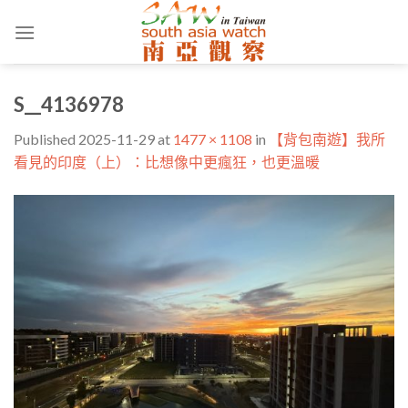
Skip
to
content
S__4136978
Published
2025-11-29
at
1477 × 1108
in
【背包南遊】我所
看見的印度（上）：比想像中更瘋狂，也更溫暖