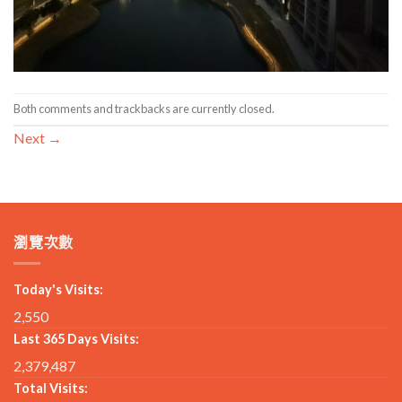
Both comments and trackbacks are currently closed.
Next
→
瀏覽次數
Today's Visits:
2,550
Last 365 Days Visits:
2,379,487
Total Visits: