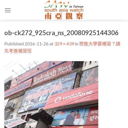
Skip
to
content
ob-ck272_925cra_ns_20080925144306
Published
2016-11-26
at
329 × 439
in
想進大學要補習？請
先考進補習班