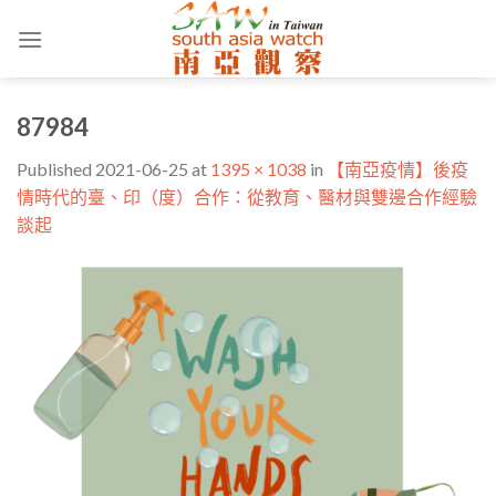
Skip
to
content
87984
Published
2021-06-25
at
1395 × 1038
in
【南亞疫情】後疫
情時代的臺、印（度）合作：從教育、醫材與雙邊合作經驗
談起