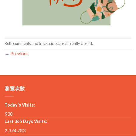
Both comments and trackbacks are currently closed.
←
Previous
瀏覽次數
Today's Visits:
938
Last 365 Days Visits:
2,374,783