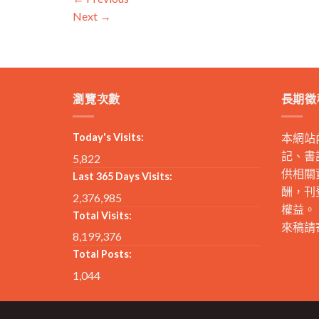
Next
→
瀏覽次數
長期徵
Today's Visits:
本網站
記、書
5,822
供相關
Last 365 Days Visits:
酬，刊
2,376,985
權益。
Total Visits:
來稿請
8,199,376
Total Posts:
1,044