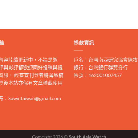
稿
捐款資訊
內容陸續更新中，不論是遊
戶名：台灣南亞研究協會陳牧
評與影評都歡迎同好投稿與提
銀行：台灣銀行群賢分行
資訊， 經審查刊登者將薄致稿
帳號：162001007457
登後本站亦保有文章轉載使用
寄：
Sawintaiwan@gmail.com
Copyright 2026 ©
South Asia Watch