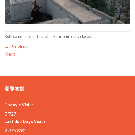
Both comments and trackbacks are currently closed.
←
Previous
Next
→
瀏覽次數
Today's Visits:
5,727
Last 365 Days Visits:
2,376,890