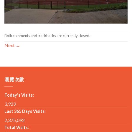
Both comments and trackbacks are currently closed.
Next
→
瀏覽次數
Today's Visits:
3,929
Last 365 Days Visits:
2,375,092
Total Visits: