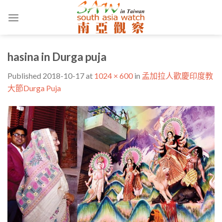
Skip
to
content
hasina in Durga puja
Published
2018-10-17
at
1024 × 600
in
孟加拉人歡慶印度教
大節Durga Puja