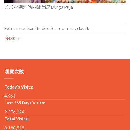
孟加拉總理哈西娜出席Durga Puja
Both comments and trackbacks are currently closed.
Next
→
瀏覽次數
Today's Visits:
4,961
Last 365 Days Visits:
2,376,124
Total Visits:
8,198,515