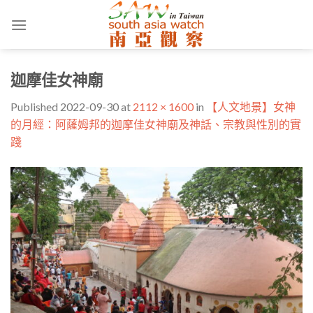
Skip
to
content
迦摩佳女神廟
Published
2022-09-30
at
2112 × 1600
in
【人文地景】女神
的月經：阿薩姆邦的迦摩佳女神廟及神話、宗教與性別的實
踐