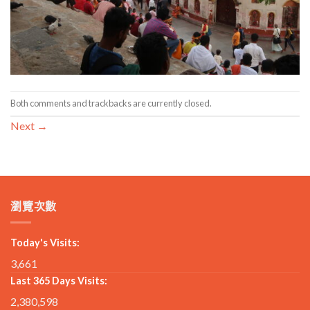
Both comments and trackbacks are currently closed.
Next
→
瀏覽次數
Today's Visits:
3,661
Last 365 Days Visits:
2,380,598