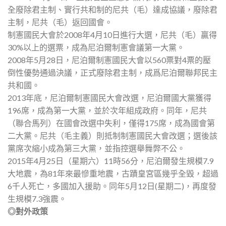
全廢除君主制、實行共和制的尼共（毛）達成協議，廢除君
主制，尼共（毛）返回國會。
制憲國民大會於2008年4月10日進行大選，尼共（毛）贏得
30%以上的選票，成為尼泊爾制憲會議第一大黨。
2008年5月28日，尼泊爾制憲國民大會以560票對4票的壓
倒性優勢通過決議，正式廢除君主制，成爲尼泊爾聯邦民主
共和國。
2013年底，尼泊爾制憲國民大會改選，尼泊爾國大黨獲得
196席，成為第一大黨，並於次年組成政府。同年，尼共
（聯合馬列）在國會改選中失利，僅得175席，成為國會第
二大黨。尼共（毛主義）則抵制制憲國民大會改選；選後該
黨席次縮小成為第三大黨，並指控選舉舞弊不公。
2015年4月25日（星期六）11時56分，尼泊爾發生規模7.9
大地震，為81年來最慘重地震，古蹟皇宮區幾乎全毀，超過
6千人死亡，多國加入援助。同年5月12日(星期二)，再度發
生規模7.3強震。
◎對外政策