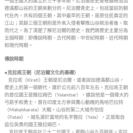
一個王國大約建立於三千多年前。尼泊爾歷史是根據統治加
德滿都山谷的王朝來劃分的。尼泊爾青史上，包括當前的朝
代在內，共有四個王朝，其中最早的王朝，是原住民奠定的
江山；其餘三個王朝則是外來入侵者擊敗山谷統治者後，取
而代之。為了清楚了解尼泊爾的歷史，我們將歷史主要分為
五個時期：即傳說時期、古代時期、中世紀時期、近代時期
和現代時期。
傳說時期
●克拉底王朝（尼泊爾文化的基礎）
克拉底（Kirati）王朝是尼泊爾，或者說加德滿都山谷，
歷史上的第一個朝代，建於公元前八百年左右。克拉底王朝
的首位國王是雅拉姆巴（Yalambar），據說他是一個偉大的
弓箭手和勇士，曾在印度北方參與驚心動魄的馬哈巴拉特
（Mahabharata）大戰。山谷的第二大城市怕坦
（Patan），城名源於當地的名字雅拉（Yala），正是取自
這位英勇的國王雅拉姆巴。
克拉底王朝共計三十二位國王，君臨山谷九百餘年。克拉