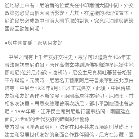
從地緣上來看，尼泊爾的位置夾在中印兩個大國中間，外交
政策勢必受兩個大國所影響，尤其，在這樣的地理位置下，
尼泊爾勢必成為中印兩大國爭取的對象，究竟尼泊爾與周邊
國家互動如何呢？
●與中國關係：密切且友好
 中尼之間有上千年友好交往史，最早可以追溯至406年東
晉法顯訪問尼泊爾，唐代高僧玄奘到過佛祖釋迦牟尼誕生地
蘭毗尼(位於尼南部)。唐朝時，尼公主尺真與吐蕃贊普松贊
干布聯姻。元朝時，尼著名工藝家阿尼哥曾來華監造北京白
塔寺，中尼至1955年8月1日才正式建交，此後，中尼傳統
友誼和友好合作不斷發展。兩國高層往來密切。尼國王、首
相多次訪華。周恩來總理曾兩次訪尼。鄧小平副總理也曾訪
尼。1996年底，江澤民主席對尼進行國事訪問，兩國建立
面向21世紀的世代友好的睦鄰夥伴關係
雙方發表《聯合聲明》，決定在和平共處五項原則基礎上，
建立和發展世代友好的全面合作夥伴關係。尼方在涉藏、臺