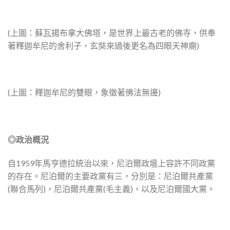
(上圖：蘇瓦揚布拿大佛塔，是世界上最古老的佛寺，供奉
著釋迦牟尼的舍利子，玄奘來過後更名為四眼天神廟)
(上圖：釋迦牟尼的雙眼，象徵著佛法無邊)
◎政治概況
自1959年馬亨德拉統治以來，尼泊爾政壇上容許不同政黨
的存在。尼泊爾的主要政黨有三，分別是：尼泊爾共產黨
(聯合馬列)，尼泊爾共產黨(毛主義)，以及尼泊爾國大黨。