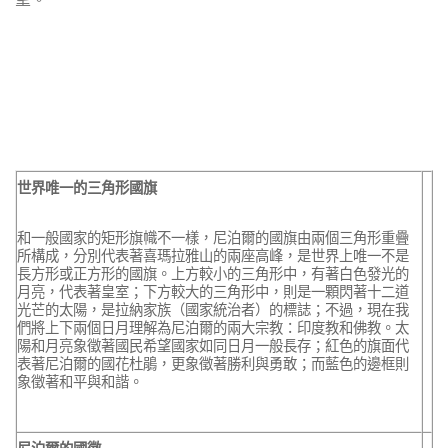
世界唯一的三角形國旗
和一般國家的矩形旗幟不一樣，尼泊爾的國旗由兩個三角形重疊
所構成，分別代表著喜瑪拉雅山的兩座高峰，是世界上唯一不是
長方形或正方形的國旗。上方較小的三角形中，有著白色發光的
月亮，代表著皇室；下方較大的三角形中，則是一顆閃著十二道
光芒的太陽，是拉納家族（國家統治者）的標誌；不過，現在我
們將上下兩個日月理解為尼泊爾的兩大宗教：印度教和佛教。太
陽和月亮象徵著國民希望國家如同日月一般長存；紅色的旗面代
表著尼泊爾的國花杜鵑，更象徵著勝利與勇敢；而藍色的邊框則
象徵著和平與和諧。