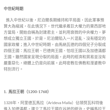
中世紀時期
進入中世紀以後，尼泊爾長期維持和平局面，因此軍事預
算大為縮減，在此情況下，世代繼承着巨大權力的東西部地
方當局，開始自稱為封建君主，並利用衰微的中央權力，夢
想成立獨立王國，於是，尼泊爾陷入一片混亂、沒有穩定的
國家政權；進入中世紀時期，由馬納瓦德的四個兒子分裂成
四個王國：馬拉王朝、巴德崗王國、怕坦王國以及加德滿都
王國。雖然國家呈現分裂的局面，此時的經濟和貿易並沒有
嚴重惡化，總體上仍是向前展。此時密教在佛教和溼婆教中
特別流行。
1. 馬拉王朝（1200-1768）
1328年，阿里德瓦馬拉（Arideva Malla）佔領努瓦科特後
進入加德滿都，建立了馬拉王國在谷地的統治，史稱馬拉王