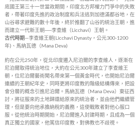
底國王第三十一世當政期間，印度北方邦權力鬥爭中的失敗
者，帶著印度先進的政治制度和兵法逃到加德滿都谷地，在
山谷尋求避難的數十年後，終於推翻了山谷的統治王朝，進
而建立一代新王朝──李查維（Licchavi）王朝。
古代時期
—李查維王朝(Licchavi Dynasty，公元300-1200
年)、馬納瓦德（Mana Deva)
約在公元250年，從北印度遷入尼泊爾的李查維人，逐漸在
尼泊爾取得統治地位，大約在公元300年建立了李查維王
朝，位尼泊爾藝術聞名帶來第一個黃金時代，也開始尼泊爾
連續的王朝紀年史，同時更將印度教的階級結構傳來，把設
會分層的概念引進尼泊爾。馬納瓦德（Mana Deva）東征西
討，將征服來的土地歸還給原來的統治者，並由他們繼續管
理，但是要向他承擔納稅的義務，這使戰敗者對他心服口
服。從他統治時期開始，尼泊爾進入封建時期，且成為一個
真正獨立的國家，他篤信印度教，對佛教也不歧視。