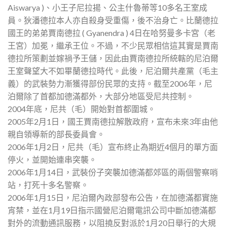
Aiswarya )、小王子尼拉揚、公主什魯蒂等10多名王室成
員。狄潘德拉本人亦自殺身受重傷，後不治身亡。比蘭德拉
國王的弟弟賈南德拉 ( Gyanendra ) 4日在哈努曼多卡宮（老
王宮）加冕，繼承王位。不過，不少民眾相信這其實是賈南
德拉所策劃並嫁禍予王儲，因此由賈南德拉所統轄的尼泊爾
王室聲望大不如畢蘭德拉時代。此後，尼泊爾共產黨（毛主
義）的武裝勢力漸獲得部份民眾的支持。截至2006年，尼
泊爾除了首都加德滿都外，大部分地區受尼共控制。
2004年底，尼共（毛）開始對首都圍城。
2005年2月1日，國王賈南德拉解散政府，宣布未來3年由他
親自領導新的部長委員會。
2006年1月2日，尼共（毛）宣布終止為期近4個月的單方面
停火，並開始連串突襲。
2006年1月14日，武裝份子突襲加德滿都郊區的兩個警察哨
站，打死十多名警察。
2006年1月15日，尼泊爾內政部發布公告，在加德滿都實施
宵禁，並在1月19日指示國營尼泊爾電訊公司中斷加德滿都
對外的流動通訊服務，以阻撓反對派於1月20日舉行的大規