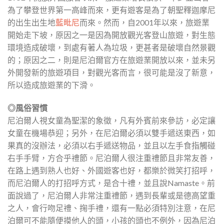
為了攀登世界第一高峰而來，更有遊客是為了朝聖釋迦摩尼
的出生出生地
藍毗尼
而來。然而，自2001年以來，旅遊業
開始走下坡，原因之一是因為開放觀光客登山旅遊，對生態
環境造成破壞，到處有著人為垃圾，更甚者是破壞自然景觀
的；原因之二，則是尼泊爾官方在旅遊業開放以來，並未另
外開發新的旅遊項目，對觀光客而言，很可能是沒了新意，
所以造成旅遊業的下滑。
◎風俗習慣
尼泊爾人視女童為聖潔的象徵，凡有外賓前來參訪，必定讓
女童在機場恭迎；另外，在尼泊爾必須以雙手遞送東西，如
果真的沒辦法，必須以右手遞送物品，並且以左手食指觸碰
右手手臂，方合乎禮節。尼泊爾人很注重禮節且非常友善，
在路上遇到熟人也好、外國遊客也好，都樂於微笑打招呼，
而尼泊爾人的打招呼方式，是合十禮，並且說Namaste。前
面說過了，尼泊爾人非常注重禮節，遇到長輩或是德高望重
之人，會行吻足禮、掬手禮，還有一點必須特別注意，在尼
泊爾可不能隨便摸他人的頭，小孩的頭也不例外，因為尼泊