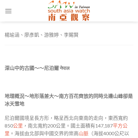
Skip
to
content
楊瑜涵、廖彥凱、游雅婷、李賜賢
深山中的古國～～尼泊爾 नेपाल
地理概況～地形落差大～南方百花齊放的同時北邊山峰卻是
冰天雪地
尼泊爾國境呈長方形，略呈西北向東南的走向，東西寬約
850
公里
，南北寬約200公里。國土面積有147,187
平方公
里
。海拔由北部與中國交界的崇高
山脈
（海拔4000公尺以