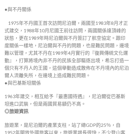
●與不丹關係
 1975年不丹國王首次訪問尼泊爾，兩國至1983年8月才正
式建交，1988年10月尼國王前往訪問，兩國關係達頂峰的
狀態，更在1989年時尼泊爾與不丹簽訂了航空協定。跟印
度關係一樣地，尼泊爾與不丹的問題，也是難民問題，邊境
難以管理，尤其不丹在1989年4月實行的『復興傳統文化運
動』，打算將境內非不丹的民族全部驅逐出境，希忘打造一
個只有不丹人的王國，這個舉動造成散佈在不丹境內的尼泊
爾人流離失所，在邊境上造成難民問題。
●與巴基斯坦關係
1963年建交，相互給予『最惠國待遇』，尼泊爾從巴基斯
坦進口武裝，但是兩國貿易額仍不高。
◎旅遊資訊
旅遊業，是尼泊爾的產業支柱，站了總GDP的25％，自
1952年開放外國旅客以來，旅遊業增長很快，不少登山客