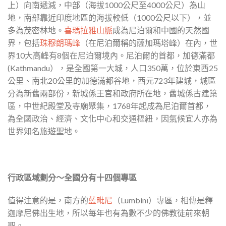
上）向南遞減，中部（海拔1000公尺至4000公尺）為山
地，南部靠近印度地區的海拔較低（1000公尺以下），並
多為茂密林地。
喜瑪拉雅山脈
成為尼泊爾和中國的天然國
界，包括
珠穆朗瑪峰
（在尼泊爾稱的薩加瑪塔峰）在內，世
界10大高峰有8個在尼泊爾境內。尼泊爾的首都，加德滿都
(Kathmandu），是全國第一大城，人口350萬，位於東西25
公里、南北20公里的加德滿都谷地，西元723年建城，城區
分為新舊兩部份，新城係王宮和政府所在地，舊城係古建築
區，中世紀殿堂及寺廟聚集，1768年起成為尼泊爾首都，
為全國政治、經濟、文化中心和交通樞紐，因氣候宜人亦為
世界知名旅遊聖地。
行政區域劃分～全國分有十四個專區
值得注意的是，南方的
藍毗尼
（Lumbinī）專區，相傳是釋
迦摩尼佛出生地，所以每年也有為數不少的佛教徒前來朝
聖。