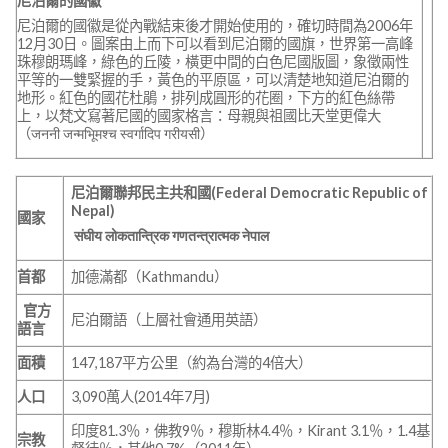
尼泊爾的國徽
尼泊爾的國徽是從內戰結束後才開始使用的，確切時間為2006年
12月30日。圖案由上而下可以看到尼泊爾的國旗，世界第一高峰
珠穆朗瑪峰，綠色的丘陵，橫更中間的白色尼國版圖，象徵兩性
平等的一雙緊握的手，黃色的平原區，可以清楚地知道尼泊爾的
地形。紅色的國花杜鵑，排列成圓形的花圈，下方的紅色絲帶
上，以梵文寫著尼國的國家格言：母親與祖國比天堂更偉大
（जननी जन्मभूिमश्च स्वर्गादिप गरीयसी）
尼泊爾聯邦民主共和
國
(
Federal Democratic Republic of
Nepal
)
國家
संघीय लोकतान्त्रिक गणतन्त्रात्मक नेपाल
首都
加德滿都（Kathmandu）
官方
尼泊爾語（上層社會通用英語）
語言
面積
147,187平方公里（約為台灣的4倍大）
人口
3,090萬人(2014年7月)
印度81.3％，佛教9％，穆斯林4.4％，Kirant 3.1％，1.4基
宗教