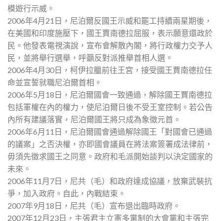
模遊行示威。
2006年4月21日，尼泊爾反國王示威和罷工持續兩星期後，
在美國和印度施壓下，國王賈南德拉屈服，表示願意還政於
民。他發表電視演說，宣布會解散內閣，將行政權力交予人
民，並將舉行選舉，呼籲反對派推舉首相人選。
2006年4月30日，柯伊拉臘前往王宮，接受國王賈南德拉任
命並宣誓就職尼泊爾首相。
2006年5月18日，尼泊爾國會一致通過，解除國王賈南德拉
包括軍權在內的權力，使尼泊爾日後不受王室控制。若公告
內所有建議落實，尼泊爾國王將只成為象徵元首。
2006年6月11日，尼泊爾國會通過解除國王「對國會已通過
的議案」之否決權，亦即國會議員在將法案簽署成法律前，
毋須先徵求國王之同意。政府和毛派開始談判以決定國家的
未來。
2006年11月7日，尼共（毛）和政府達成協議，放棄武裝抗
爭，加入政府。自此，內戰結束。
2007年9月18日，尼共（毛）宣布退出臨時政府。
2007年12月23日，主張君主立憲多黨制的大會黨和主張完