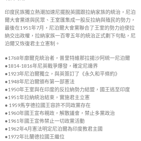
印度民族獨立熱潮加速尼擺脫英國跟拉納家族的統治，尼泊
爾大會黨遂與民眾、王室匯集成一股反拉納與殖民的勢力，
最後在1951年7月，尼泊爾大會黨聯合了王室的勢力迫使拉
納交出政權，拉納家族一百零五年的統治正式劃下句點，尼
泊爾又恢復君主立憲制。
●1768年廓爾克統治者，普里特維那拉揚沙阿統一尼泊爾
●1814-1816年尼英戰爭爆發，確定尼邊界
●1923年尼泊爾獨立，與英簽訂了《永久和平條約》
●1948年尼泊爾頒布第一部憲法
●1950年王室與在印度的反拉納勢力結盟，國王逃至印度
●1951年拉納統治結束，實施君主立憲
● 1959馬亨德拉國王容許不同政黨存在
●1960年國王宣布親政，解散議會，禁止多黨政治
●1961年國王宣佈禁止一切政黨活動
●1962年4月憲法明定尼泊爾為印度教君主國
●1972年比蘭德拉國王繼位