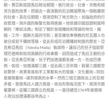
朝。賈亞斯提提馬拉統治期間，進行政治、社會、宗教和經
濟方面的改革，把過去一直渙散的尼泊爾凝聚為一個較嚴密
的社會。其在位期間，逐漸控制了地方勢力，加強政府的行
政管理，與外國的聯繫也取得進展。他依據印度奴隸制度時
期的『摩奴法典』制定了關於各個種姓和等級的地位、婚
姻、工作、服飾方面的守則；甚至連信奉佛教的尼瓦爾人也
被分成若干種姓等級，從此形成尼泊爾種姓制度的歷史。亞
克希亞馬拉（Yaksha Malla）執政時，讓自己的兒子協助管
理巴德崗和帕坦兩鎮的行政事務，因而造成了馬拉王朝的分
裂。亞克希亞死後，兒子們加德滿都各據一方，形成巴德
崗、帕坦、加德滿都三國，從此兩三百年間，榖第三國都空
前繁榮，商業貿易和手工業都有大的發展，文化藝術—特別
是建築藝術—達到很高的水準。然而三個王國政治上的互相
矛盾，致使馬拉人國力衰退，政治形勢每況愈下，經濟也跟
著蕭條，這種三國鼎立的局面，一直持續至1769年被倨喀
人攻佔加德滿都谷地為止。