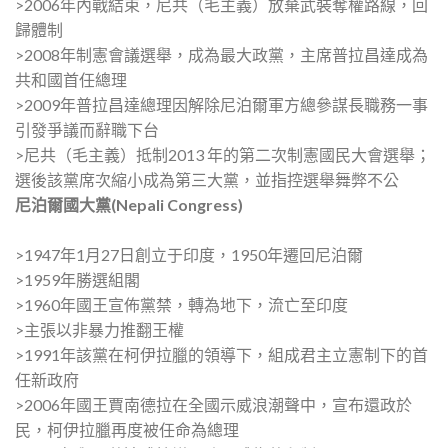
>2006年內戰結束，尼共（毛主義）放棄武裝奪權路線，回
歸體制
>2008年制憲會議選舉，成為最大政黨，主席普拉昌達成為
共和國首任總理
>2009年普拉昌達總理因解除尼泊爾軍方總參謀長職務一事
引發爭議而辭職下台
>尼共（毛主義）抵制2013 年的第二次制憲國民大會選舉；
選後該黨席次縮小成為第三大黨，並指控選舉舞弊不公
尼泊爾國大黨(Nepali Congress)
>1947年1月27日創立于印度，1950年遷回尼泊爾
>1959年勝選組閣
>1960年國王宣佈黨禁，轉為地下，流亡至印度
>主張以非暴力推翻王權
>1991年該黨在柯伊拉臘的領導下，組成君主立憲制下的首
任新政府
>2006年國王賈南德拉在全國示威浪潮聲中，宣布還政於
民，柯伊拉臘再度被任命為總理