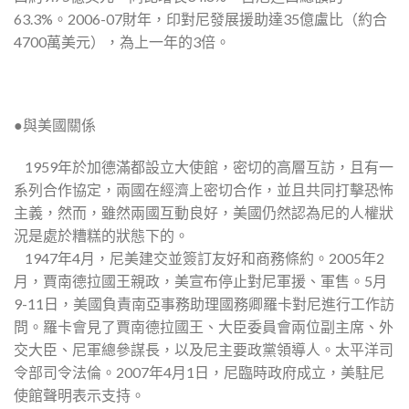
63.3%。2006-07財年，印對尼發展援助達35億盧比（約合
4700萬美元），為上一年的3倍。
●與美國關係
 1959年於加德滿都設立大使館，密切的高層互訪，且有一
系列合作協定，兩國在經濟上密切合作，並且共同打擊恐怖
主義，然而，雖然兩國互動良好，美國仍然認為尼的人權狀
況是處於糟糕的狀態下的。
1947年4月，尼美建交並簽訂友好和商務條約。2005年2
月，賈南德拉國王親政，美宣布停止對尼軍援、軍售。5月
9-11日，美國負責南亞事務助理國務卿羅卡對尼進行工作訪
問。羅卡會見了賈南德拉國王、大臣委員會兩位副主席、外
交大臣、尼軍總參謀長，以及尼主要政黨領導人。太平洋司
令部司令法倫。2007年4月1日，尼臨時政府成立，美駐尼
使館聲明表示支持。