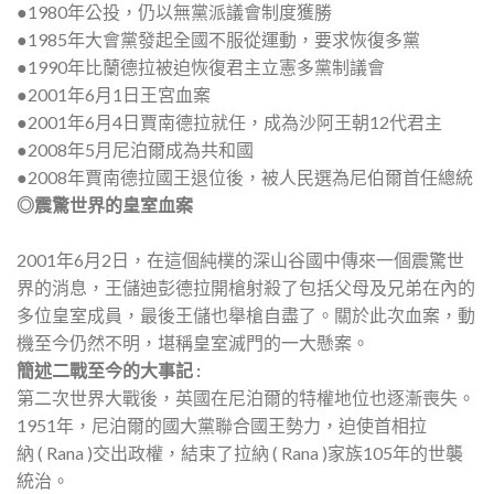
●1980年公投，仍以無黨派議會制度獲勝
●1985年大會黨發起全國不服從運動，要求恢復多黨
●1990年比蘭德拉被迫恢復君主立憲多黨制議會
●2001年6月1日王宮血案
●2001年6月4日賈南德拉就任，成為沙阿王朝12代君主
●2008年5月尼泊爾成為共和國
●2008年賈南德拉國王退位後，被人民選為尼伯爾首任總統
◎震驚世界的皇室血案
2001年6月2日，在這個純樸的深山谷國中傳來一個震驚世
界的消息，王儲迪彭德拉開槍射殺了包括父母及兄弟在內的
多位皇室成員，最後王儲也舉槍自盡了。關於此次血案，動
機至今仍然不明，堪稱皇室滅門的一大懸案。
簡述二戰至今的大事記 :
第二次世界大戰後，英國在尼泊爾的特權地位也逐漸喪失。
1951年，尼泊爾的國大黨聯合國王勢力，迫使首相拉
納 ( Rana )交出政權，結束了拉納 ( Rana )家族105年的世襲
統治。