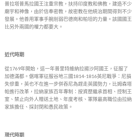
普拉塔普馬拉國王注重宗教，扶持印度教和佛教，建造不少
廟宇和神像，由於信奉密教，故密教在他統治期間得到不少
發展。他善用軍事手腕削弱巴德崗和帕坦的力量。該國國王
比另外兩國的權力都要大。
近代時期
從1769年開始，這一年普里特維納拉揚沙阿國王，征服了
加德滿都。倨喀軍征服谷地三國1814-1816英尼戰爭：尼損
失慘重，英也不在進一步併吞尼為趕走英國勢力，比姆森塔
帕進行改革，拉納家族百年專制：按資歷繼承首相、控制王
室、禁止向外人贈送土地、年度考核、軍隊最高職位由拉納
家族擔任、採封閉和愚民政策。
現代時期