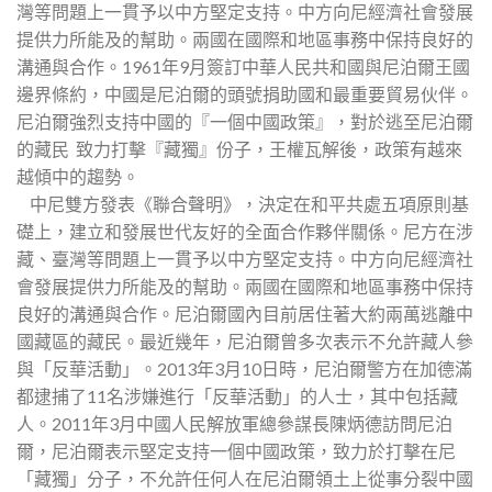
灣等問題上一貫予以中方堅定支持。中方向尼經濟社會發展
提供力所能及的幫助。兩國在國際和地區事務中保持良好的
溝通與合作。1961年9月簽訂中華人民共和國與尼泊爾王國
邊界條約，中國是尼泊爾的頭號捐助國和最重要貿易伙伴。
尼泊爾強烈支持中國的『一個中國政策』，對於逃至尼泊爾
的藏民 致力打擊『藏獨』份子，王權瓦解後，政策有越來
越傾中的趨勢。
中尼雙方發表《聯合聲明》，決定在和平共處五項原則基
礎上，建立和發展世代友好的全面合作夥伴關係。尼方在涉
藏、臺灣等問題上一貫予以中方堅定支持。中方向尼經濟社
會發展提供力所能及的幫助。兩國在國際和地區事務中保持
良好的溝通與合作。尼泊爾國內目前居住著大約兩萬逃離中
國藏區的藏民。最近幾年，尼泊爾曾多次表示不允許藏人參
與「反華活動」。2013年3月10日時，尼泊爾警方在加德滿
都逮捕了11名涉嫌進行「反華活動」的人士，其中包括藏
人。2011年3月中國人民解放軍總參謀長陳炳德訪問尼泊
爾，尼泊爾表示堅定支持一個中國政策，致力於打擊在尼
「藏獨」分子，不允許任何人在尼泊爾領土上從事分裂中國