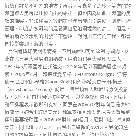
仍然有許多不明確的地方；再者，互動多了之後，雙方開放
邊疆讓人民可以比較自由的來往，但也因為如此，邊疆的民
族的衝突、非法移民等等問題也浮出檯面；最候，則是河流
管理，印度許多河流的是發源自尼泊爾境內的高山，但是，
尼泊爾對於水利的開發並不發達，對河川任何的工程，都會
直接影響到下游的印度。
尼泊爾與印度關係特殊，不用簽證即可到達對方國內，因
此在孟買有大量尼泊爾娼妓，尼泊爾也有大量印度工人。
1947年6月兩國才正式建交。2006年尼印兩國高層往來頻
繁。2006年4月，印總理曼辛格（Manmohan Singh）派特
使卡尼泊爾蘭·辛格(Karan Singh)和外秘希夫香卡爾·梅農
（Shivshankar Menon）訪尼，與尼領導人就尼局勢交換意
見。6月，尼首相柯伊拉臘訪印，與辛格總理會晤。印對尼
和平進程表示歡迎和支持，同意在2006-07財年向尼提供80
億盧比（約合1.07億美元）預算支持。印度是尼最大貿易夥
伴和重要援助國。2005-06財年前8個月，尼對印出口約4億
美元，同比增長21.5%，占尼出口總額的69.1%。尼從印進
口約9.75億美元，同比增長34.8%，占尼進口總額的