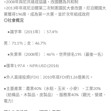
>2008年與尼共達成協議，改國體為共和制
>2013年年底尼泊爾第二次制憲國民大會改選，尼泊爾國大
黨獲得196席，成為第一大黨，並於次年組成政府
◎社會概況
●
識字率（2011年）：57.4％
男：71.1％；女：46.7％
●
失業率（2008年）：46％，世界排名195（最後一名）
●匯率1:97.4 ，NPR:USD (2014)
●外人直接投資(FDI)：2010年底FDI約1.26億美元。
●主要產業：農業40%（水稻、玉米、小麥）、工業20%
（紡織品、木製品、皮製品）、服務業40%（觀光、營建、
電力）