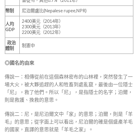
督徒％，其他0.7%（2011年）
幣制
尼泊爾盧比(Nepalese rupee,NPR)
2400美元（2014年）
人均
2300美元（2013年）
GDP
2200美元（2012年）
政治
制憲中
體制
◎國名的由來
傳說一：相傳從前在這個森林密布的山林裡，突然發生了一
場大火，被大夥追趕的人和牲畜到處亂竄，最後由一位隱士
「尼」，救了他們。所以「尼」，是指隱士的名字；泊爾，
則是救護、挽救的意思。
傳說二：尼，是尼泊爾文中「家」的意思；泊爾，則是「羊
毛」的意思；從字面上可以看出，尼泊爾的確是個盛產羊毛
的國家，直譯的意思就是「羊毛之家」。