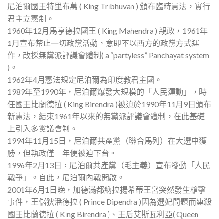
尼泊爾國王特里布萬 ( King Tribhuvan ) 頒布臨時憲法，實行
君主立憲制。
1960年12月馬亨德拉國王 ( King Mahendra ) 親政，1961年
1月宣布禁止一切政黨活動，意即不以西方的政黨方式運
作，改採無黨派評議會體制( a “partyless” Panchayat system
)。
1962年4月憲法規定尼泊爾為印度教君主國。
1989年至1990年，尼泊爾爆發大規模的「人民運動」，時
任國王比蘭德拉 ( King Birendra )被迫於1990年11月9日頒布
新憲法，結束1961年以來的無黨派評議會體制，在此基礎
上引入多黨議會制。
1994年11月15日，尼泊爾共產黨（聯合馬列）在大選中獲
勝，但執政僅一年便被迫下台。
1996年2月13日，尼泊爾共產黨（毛主義）宣布發動「人民
戰爭」。自此，尼泊爾內戰開啟。
2001年6月1日晚，加德滿都納拉揚希蒂王宮突然發生槍擊
事件，王儲狄潘德拉 ( Prince Dipendra )因為選妃問題而連殺
國王比蘭德拉 ( King Birendra )、王后艾斯瓦利亞( Queen