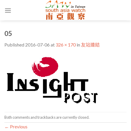
Skip
to
content
05
Published
2016-07-06
at
326 × 170
in
友站連結
Both comments and trackbacks are currently closed.
←
Previous