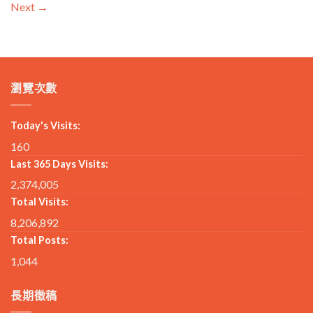
Next
→
瀏覽次數
Today's Visits:
160
Last 365 Days Visits:
2,374,005
Total Visits:
8,206,892
Total Posts:
1,044
長期徵稿