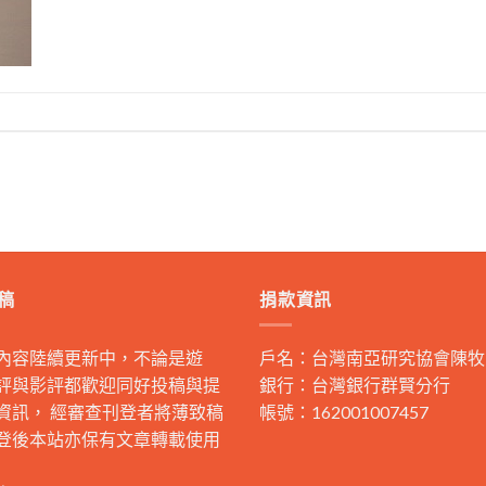
稿
捐款資訊
內容陸續更新中，不論是遊
戶名：台灣南亞研究協會陳牧
評與影評都歡迎同好投稿與提
銀行：台灣銀行群賢分行
資訊， 經審查刊登者將薄致稿
帳號：162001007457
登後本站亦保有文章轉載使用