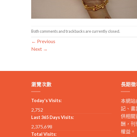
Both comments and trackbacks are currently closed.
←
Previous
Next
→
瀏覽次數
長期徵
Today's Visits:
本網站
記、書
2,752
供相關
Last 365 Days Visits:
酬，刊
2,375,698
權益。
Total Visits: