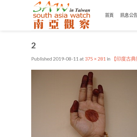
Skip
to
首頁
訊息公
content
2
Published
2019-08-11
at
375 × 281
in
【印度古典舞