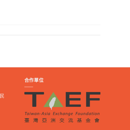
合作單位
民