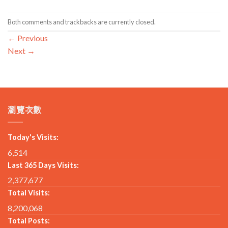
Both comments and trackbacks are currently closed.
←
Previous
Next
→
瀏覽次數
Today's Visits:
6,514
Last 365 Days Visits:
2,377,677
Total Visits:
8,200,068
Total Posts: