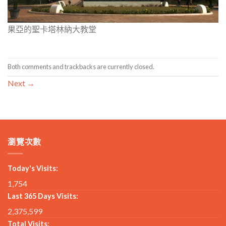
果亞的聖卡塔林納大教堂
Both comments and trackbacks are currently closed.
Next
→
瀏覽次數
Today's Visits:
1,754
Last 365 Days Visits:
2,375,599
Total Visits: