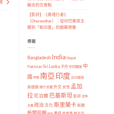
憾
融合的交會點
【影評】《黑境行者》
（Dhurandhar）：從印巴衝突主
題到「新印度」的銀幕想像
標籤
India
Bangladesh
Nepal
中
Sri Lanka
Pakistan
不丹
中印關係
南亞
印度
國
伊朗
台印關係
孟加
外交
女性
吳德朗
喀什米爾
拉
巴基斯坦
尼泊爾
影評
恐怖
斯里蘭卡
政治
文化
新聞
主義
新聞剪輯
書評
曾育慧
林汝羽
旅遊