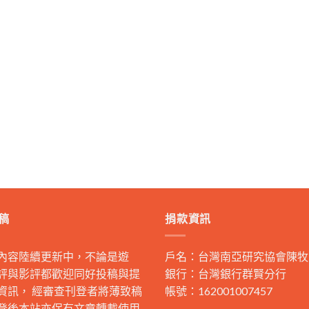
稿
捐款資訊
內容陸續更新中，不論是遊
戶名：台灣南亞研究協會陳牧
評與影評都歡迎同好投稿與提
銀行：台灣銀行群賢分行
資訊， 經審查刊登者將薄致稿
帳號：162001007457
登後本站亦保有文章轉載使用