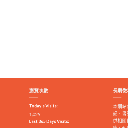
瀏覽次數
長期徵
Today's Visits:
本網站
記、書
1,029
供相關
Last 365 Days Visits:
酬，刊