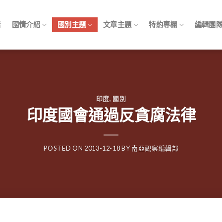
告
國情介紹
國別主題
文章主題
特約專欄
編輯團
印度
,
國別
印度國會通過反貪腐法律
POSTED ON
2013-12-18
BY
南亞觀察編輯部