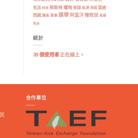
穆斯林
緬甸
毛派
莫迪
美國
能源
科技
英國
選舉
阿富汗
陳牧民
西藏
講座
軍事
馬爾
地夫
統計
35 個使用者
正在線上。
合作單位
民