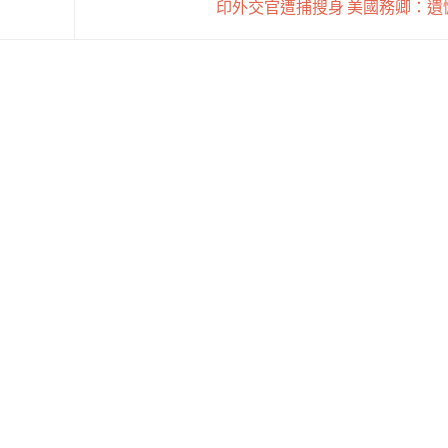
印外交官遭捕搜身 美國務卿：遺