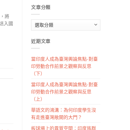
文章分類
」，將
文
度送入國
章
分
近期文章
類
當印度人成為臺灣輿論焦點-對臺
印勞動合作前景之觀察與反思
（下）
當印度人成為臺灣輿論焦點-對臺
印勞動合作前景之觀察與反思
（上）
華語文的鴻溝：為何印度學生沒
有走進臺灣敞開的大門？
板球場上的異質空間：印度族群