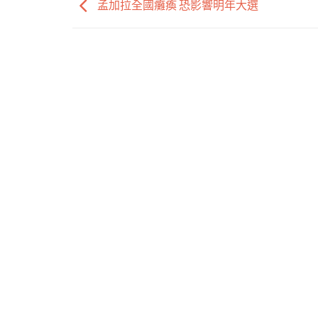
孟加拉全國癱瘓 恐影響明年大選