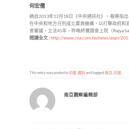
何宏儒
摘自2013年12月18日《中央通訊社》。報導
在中央和地方分別成立肅貪機構，以打擊政府和官員的腐
會審議，立法45年，昨晚終獲國會上院（Rajya S
閱讀全文 :
http://www.cna.com.tw/news/aopl/20
This entry was posted in
印度
,
國別
and tagged
南亞
,
印度
.
南亞觀察編輯部