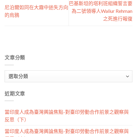
巴基斯坦的塔利班組織誓言要
尼泊爾如同在大霧中迷失方向
為二號領導人Waliur Rehman
的烏鴉
之死進行報復
文章分類
文
章
分
近期文章
類
當印度人成為臺灣輿論焦點-對臺印勞動合作前景之觀察與
反思（下）
當印度人成為臺灣輿論焦點-對臺印勞動合作前景之觀察與