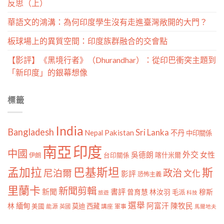
反思（上）
華語文的鴻溝：為何印度學生沒有走進臺灣敞開的大門？
板球場上的異質空間：印度族群融合的交會點
【影評】《黑境行者》（Dhurandhar）：從印巴衝突主題到
「新印度」的銀幕想像
標籤
India
Bangladesh
Sri Lanka
Pakistan
Nepal
不丹
中印關係
南亞
印度
中國
外交
女性
吳德朗
喀什米爾
伊朗
台印關係
孟加拉
巴基斯坦
斯
政治
尼泊爾
文化
影評
恐怖主義
里蘭卡
新聞剪輯
新聞
書評
曾育慧
林汝羽
穆斯
毛派
旅遊
科技
選舉
林
緬甸
阿富汗
陳牧民
莫迪
西藏
美國
能源
講座
軍事
英國
馬爾地夫