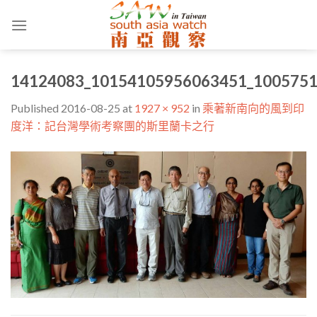
Skip
to
content
14124083_10154105956063451_1005751
Published
2016-08-25
at
1927 × 952
in
乘著新南向的風到印
度洋：記台灣學術考察團的斯里蘭卡之行