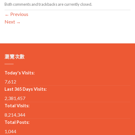
Both comments and trackbacks are currently closed.
←
Previous
Next
→
瀏覽次數
Today's Visits:
7,612
Last 365 Days Visits:
2,381,457
Total Visits:
8,214,344
Total Posts:
1,044