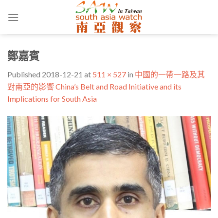
Skip
to
content
鄭嘉賓
Published
2018-12-21
at
511 × 527
in
中國的一帶一路及其
對南亞的影響 China’s Belt and Road Initiative and its
Implications for South Asia