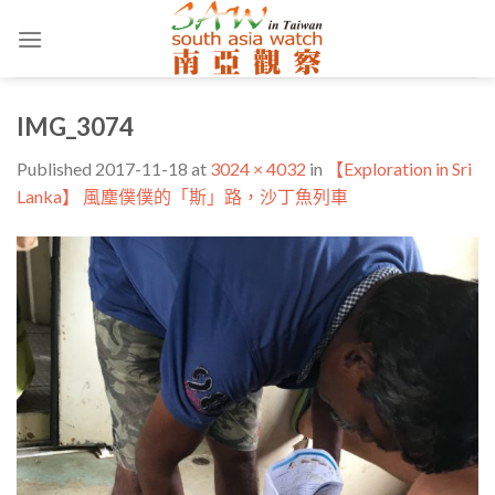
Skip
to
content
IMG_3074
Published
2017-11-18
at
3024 × 4032
in
【Exploration in Sri
Lanka】 風塵僕僕的「斯」路，沙丁魚列車