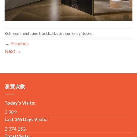
Both comments and trackbacks are currently closed.
←
Previous
Next
→
瀏覽次數
Today's Visits:
2,989
Last 365 Days Visits:
2,374,152
Total Visits: