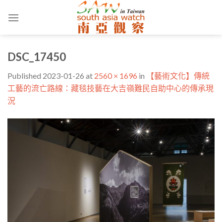
Skip
to
content
DSC_17450
Published
2023-01-26
at
2560 × 1696
in
【藝術文化】傳統
工藝的流亡路線：藏毯技藝在大吉嶺難民自助中心的傳承現
況