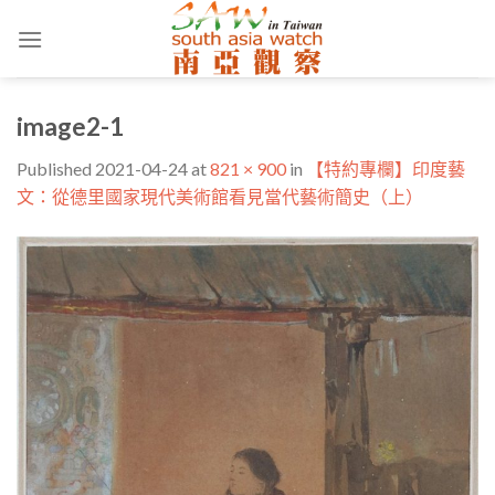
Skip
to
content
image2-1
Published
2021-04-24
at
821 × 900
in
【特約專欄】印度藝
文：從德里國家現代美術館看見當代藝術簡史（上）