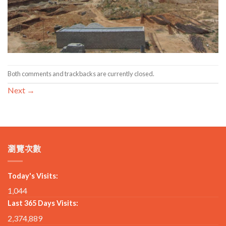
Both comments and trackbacks are currently closed.
Next
→
瀏覽次數
Today's Visits:
1,044
Last 365 Days Visits:
2,374,889