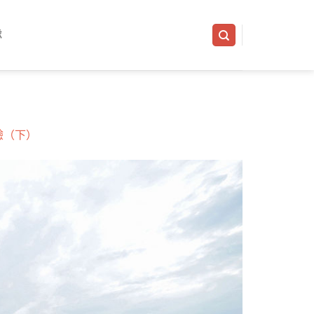
隊
驗（下）