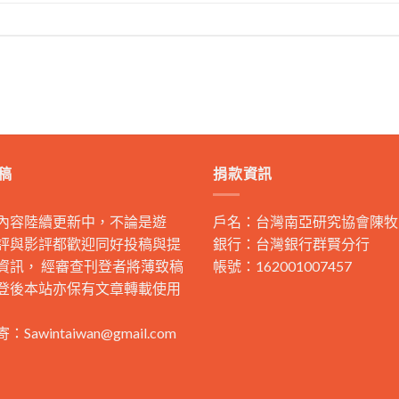
稿
捐款資訊
內容陸續更新中，不論是遊
戶名：台灣南亞研究協會陳牧
評與影評都歡迎同好投稿與提
銀行：台灣銀行群賢分行
資訊， 經審查刊登者將薄致稿
帳號：162001007457
登後本站亦保有文章轉載使用
寄：
Sawintaiwan@gmail.com