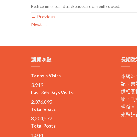
Both comments and trackbacks are currently closed.
←
Previous
Next
→
瀏覽次數
長期徵
Today's Visits:
本網站
記、書
3,949
供相關
Last 365 Days Visits:
酬，刊
2,376,895
權益。
Total Visits:
來稿請
8,204,577
Total Posts:
1,044