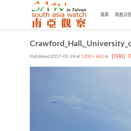
Skip
to
首頁
訊息公
content
Crawford_Hall,_University
Published
2017-05-24
at
1200 × 682
in
【特稿】