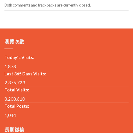
Both comments and trackbacks are currently closed.
瀏覽次數
Today's Visits:
1,878
Last 365 Days Visits:
2,375,723
Total Visits:
8,208,610
Total Posts:
1,044
長期徵稿