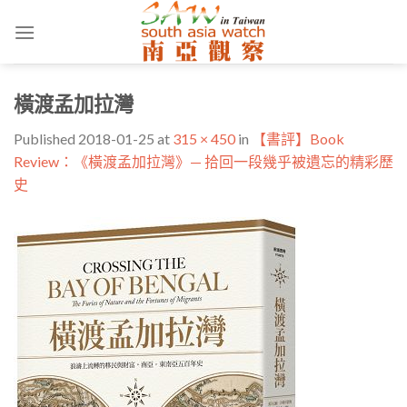
Skip
to
content
橫渡孟加拉灣
Published
2018-01-25
at
315 × 450
in
【書評】Book
Review：《橫渡孟加拉灣》— 拾回一段幾乎被遺忘的精彩歷
史