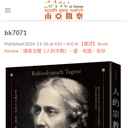
Skip
to
content
bk7071
Published
2016-11-26
at
416 × 605
in
【書評】Book
Review：讀泰戈爾《人的宗教》－愛、和諧、信仰