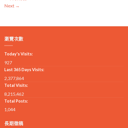
Next
→
瀏覽次數
Today's Visits:
927
Last 365 Days Visits:
2,377,864
Total Visits:
8,215,462
Total Posts:
1,044
長期徵稿