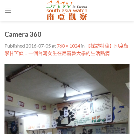
Skip
to
content
Camera 360
Published
2016-07-05
at
768 × 1024
in
【採訪特稿】印度留
學甘苦談：一個台灣女生在尼赫魯大學的生活點滴