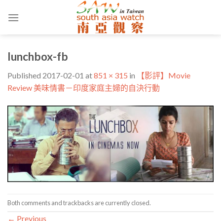
Skip
to
content
lunchbox-fb
Published
2017-02-01
at
851 × 315
in
【影評】Movie
Review 美味情書－印度家庭主婦的自決行動
Both comments and trackbacks are currently closed.
←
Previous