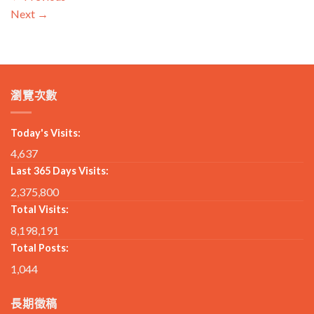
Next
→
瀏覽次數
Today's Visits:
4,637
Last 365 Days Visits:
2,375,800
Total Visits:
8,198,191
Total Posts:
1,044
長期徵稿