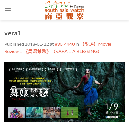
Skip
to
content
vera1
Published
2018-01-22
at
880 × 440
in
【影評】Movie
Review：《舞孃禁戀》（VARA：A BLESSING）