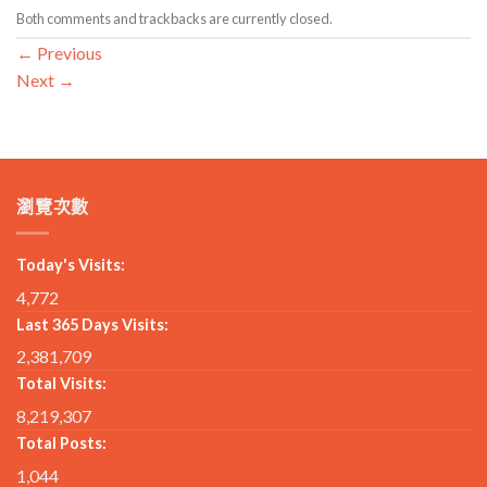
Both comments and trackbacks are currently closed.
←
Previous
Next
→
瀏覽次數
Today's Visits:
4,772
Last 365 Days Visits:
2,381,709
Total Visits:
8,219,307
Total Posts:
1,044