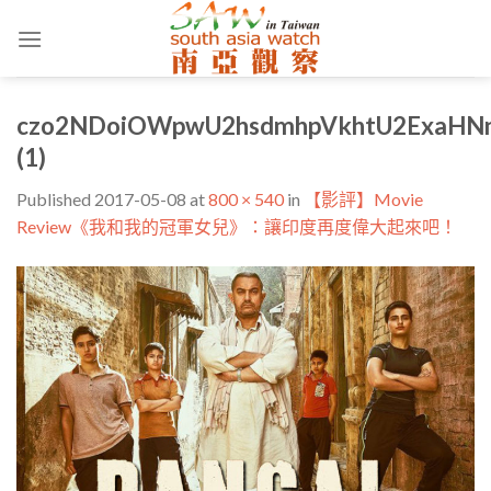
Skip
to
content
czo2NDoiOWpwU2hsdmhpVkhtU2ExaHN
(1)
Published
2017-05-08
at
800 × 540
in
【影評】Movie
Review《我和我的冠軍女兒》：讓印度再度偉大起來吧！