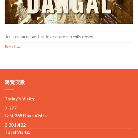
Both comments and trackbacks are currently closed.
Next
→
瀏覽次數
Today's Visits:
7,577
Last 365 Days Visits:
2,381,422
Total Visits: