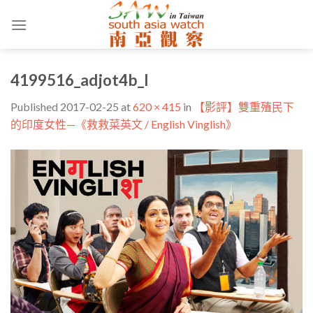
Skip
to
content
4199516_adjot4b_l
Published
2017-02-25
at
620 × 415
in
【影評】雙重殖民下
的印度女性—《救救菜英文 / English Vinglish》