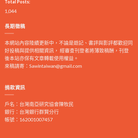
Total Posts:
1,044
長期徵稿
本網站內容陸續更新中，不論是遊記、書評與影評都歡迎同
好投稿與提供相關資訊， 經審查刊登者將薄致稿酬，刊登
後本站亦保有文章轉載使用權益。
來稿請寄：
Sawintaiwan@gmail.com
捐款資訊
戶名：台灣南亞研究協會陳牧民
銀行：台灣銀行群賢分行
帳號：162001007457