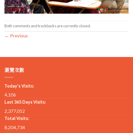
Both comments and trackbacks are currently closed.
←
Previous
瀏覽次數
Today's Visits:
4,106
Last 365 Days Visits:
2,377,052
Total Visits:
8,204,734