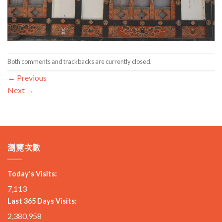
Both comments and trackbacks are currently closed.
←
Previous
Next
→
瀏覽次數
Today's Visits:
7,113
Last 365 Days Visits:
2,380,958