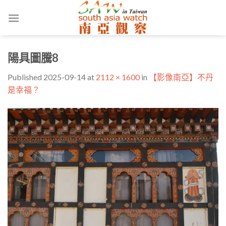
Skip
to
content
陽具圖騰8
Published
2025-09-14
at
2112 × 1600
in
【影像南亞】不丹
是幸福？