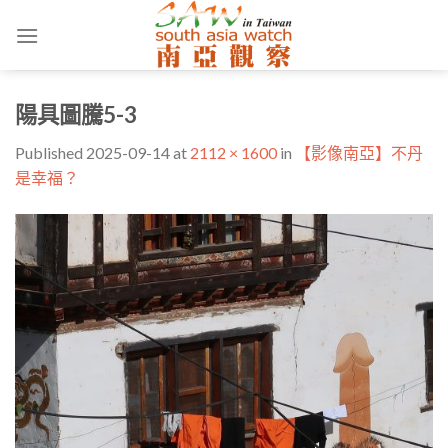
Skip
to
content
陽具圖騰5-3
Published
2025-09-14
at
2112 × 1600
in
【影像南亞】不丹
是幸福？