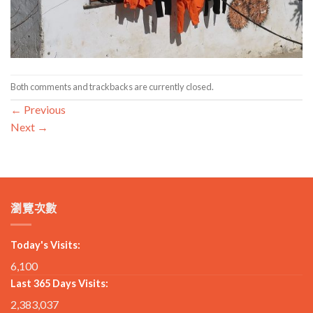
Both comments and trackbacks are currently closed.
←
Previous
Next
→
瀏覽次數
Today's Visits:
6,100
Last 365 Days Visits:
2,383,037