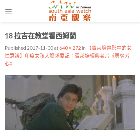
Skip
to
content
18 拉吉在教堂看西姆蘭
Published
2017-11-30
at
640 × 272
in
【寶萊塢電影中的女
性意識】印度女孩大膽求愛記：寶萊塢經典老片《勇奪芳
心》