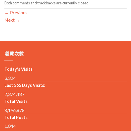
Both comments and trackbacks are currently closed.
←
Previous
Next
→
瀏覽次數
Today's Visits:
3,324
Last 365 Days Visits:
2,374,487
Total Visits:
8,196,878
Total Posts:
1,044