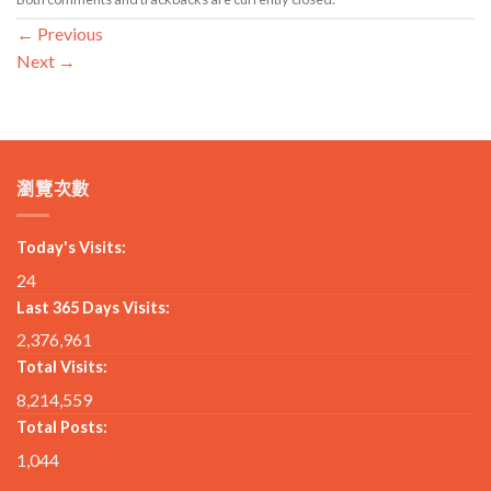
←
Previous
Next
→
瀏覽次數
Today's Visits:
24
Last 365 Days Visits:
2,376,961
Total Visits:
8,214,559
Total Posts:
1,044