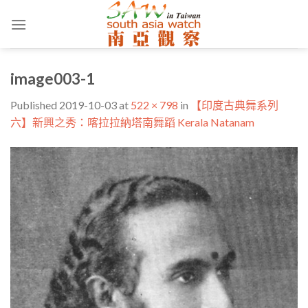
Skip
to
content
image003-1
Published
2019-10-03
at
522 × 798
in
【印度古典舞系列
六】新興之秀：喀拉拉納塔南舞蹈 Kerala Natanam