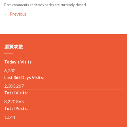
Both comments and trackbacks are currently closed.
←
Previous
瀏覽次數
Today's Visits:
6,330
Last 365 Days Visits:
2,383,267
Total Visits:
8,220,865
Total Posts:
1,044