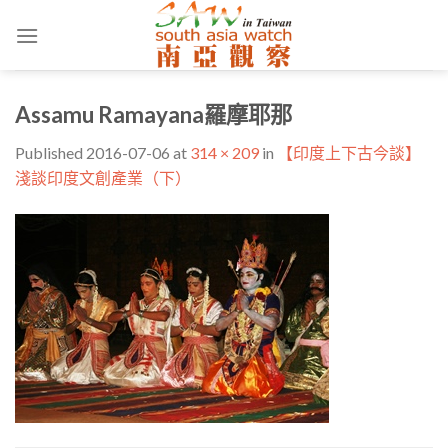
Skip
to
content
Assamu Ramayana羅摩耶那
Published
2016-07-06
at
314 × 209
in
【印度上下古今談】
淺談印度文創產業（下）