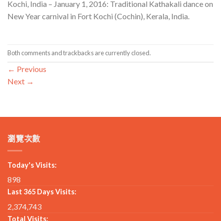
Kochi, India – January 1, 2016: Traditional Kathakali dance on
New Year carnival in Fort Kochi (Cochin), Kerala, India.
Both comments and trackbacks are currently closed.
←
Previous
Next
→
瀏覽次數
Today's Visits:
898
Last 365 Days Visits:
2,374,743
Total Visits: