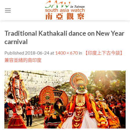
Skip
to
content
Traditional Kathakali dance on New Year
carnival
Published
2018-06-24
at
1400 × 670
in
【印度上下古今談】
兼容並緒的南印度