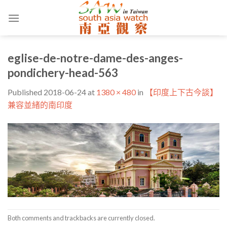
Skip
to
content
eglise-de-notre-dame-des-anges-
pondichery-head-563
Published
2018-06-24
at
1380 × 480
in
【印度上下古今談】
兼容並緒的南印度
Both comments and trackbacks are currently closed.