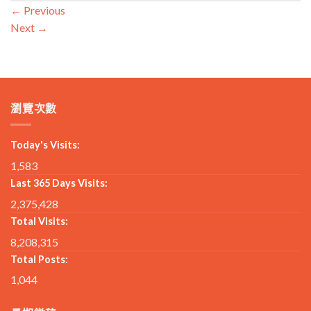
←
Previous
Next
→
瀏覽次數
Today's Visits:
1,583
Last 365 Days Visits:
2,375,428
Total Visits:
8,208,315
Total Posts:
1,044