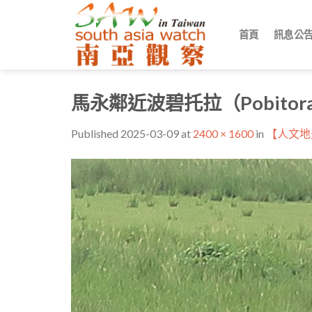
Skip
to
首頁
訊息公
content
馬永鄰近波碧托拉（Pobit
Published
2025-03-09
at
2400 × 1600
in
【人文地