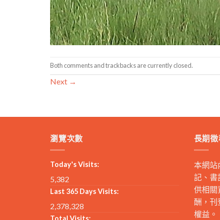
Both comments and trackbacks are currently closed.
Next
→
瀏覽次數
長期徵
Today's Visits:
本網站
記、書
5,382
供相關
Last 365 Days Visits:
酬，刊
2,378,328
權益。
Total Visits: