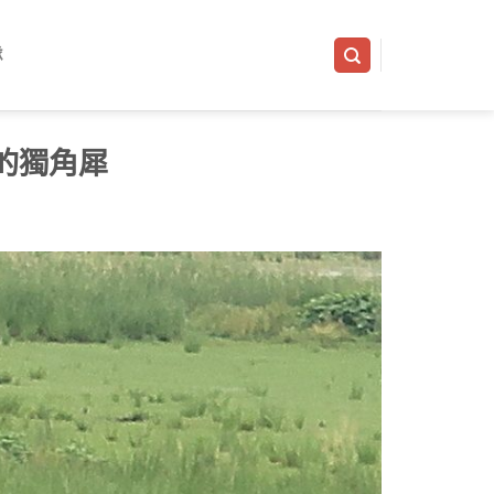
隊
高的獨角犀