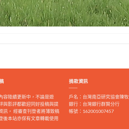
稿
捐款資訊
內容陸續更新中，不論是遊
戶名：台灣南亞研究協會陳牧
評與影評都歡迎同好投稿與提
銀行：台灣銀行群賢分行
資訊， 經審查刊登者將薄致稿
帳號：162001007457
登後本站亦保有文章轉載使用