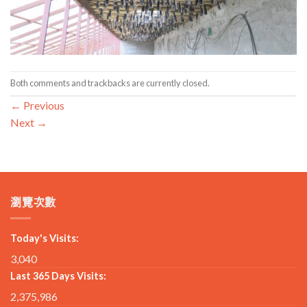
Both comments and trackbacks are currently closed.
←
Previous
Next
→
瀏覽次數
Today's Visits:
3,040
Last 365 Days Visits:
2,375,986