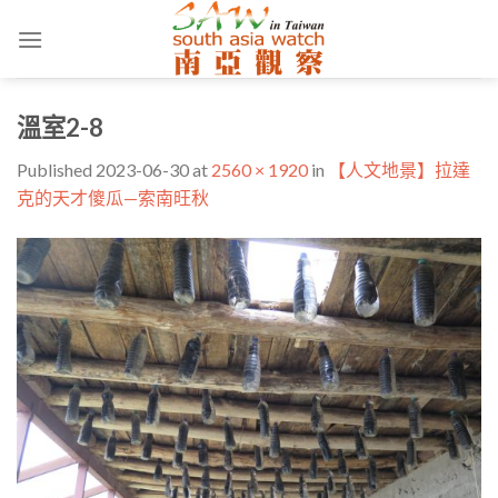
Skip
to
content
溫室2-8
Published
2023-06-30
at
2560 × 1920
in
【人文地景】拉達
克的天才傻瓜—索南旺秋