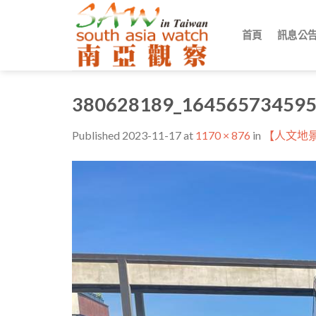
Skip
to
首頁
訊息公
content
380628189_164565734595
Published
2023-11-17
at
1170 × 876
in
【人文地