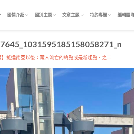
告
國情介紹
國別主題
文章主題
特約專欄
編輯團
7645_1031595185158058271_n
景】抵達南亞以後：藏人流亡的終點或是新起點．之二