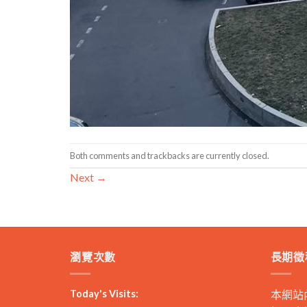
Both comments and trackbacks are currently closed.
Next
→
瀏覽次數
長期徵
Today's Visits:
本網站